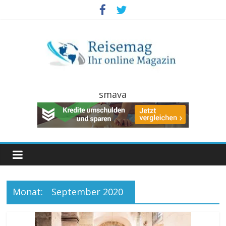
Zum
Inhalt
springen
Reisemag
smava
Ihr
Online
Reisemagazin
Monat:
September 2020